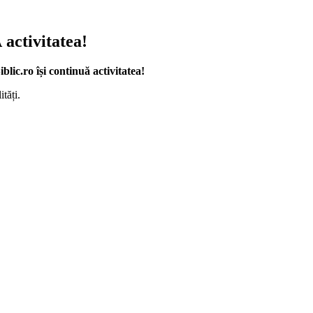
activitatea!
lic.ro își continuă activitatea!
tăți.